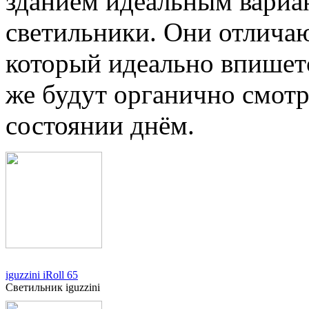
зданием идеальным вариа
светильники. Они отлича
который идеально впишетс
же будут органично смот
состоянии днём.
iguzzini iRoll 65
Светильник iguzzini